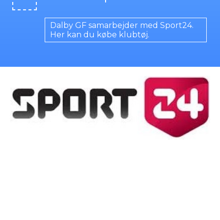
Dalby GF samarbejder med Sport24.
Her kan du købe klubtøj.