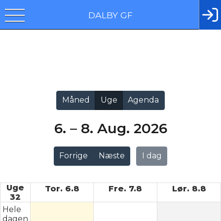
DALBY GF
Vis alle
Måned
Uge
Agenda
6. – 8. Aug. 2026
Forrige
Næste
I dag
Uge
Tor. 6.8
Fre. 7.8
Lør. 8.8
32
Hele
dagen